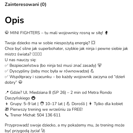
Zainteresowani (0)
Opis
🥋 MINI FIGHTERS – tu mali wojownicy rosną w siłę! 🥊
Twoje dziecko ma w sobie niespożytą energię? 💥
Chce być silne jak superbohater, szybkie jak ninja i pewne siebie jak
mistrz świata? 🦸‍♂️🦸‍♀️
U nas nauczy się:
✅ Bezpieczeństwa (bo ninja też musi znać zasady) 🐻
✅ Dyscypliny (żeby moc była w równowadze) 💪
✅ Współpracy i szacunku – bo każdy wojownik zaczyna od “dzień
dobry” 🥋
📍 Gdzie? Ul. Miedziana 8 (SP 26) – 2 min od Metra Rondo
Daszyńskiego 🚇
👦 Grupy: 5–9 lat | 🧑 10–17 lat | 💪 Dorośli | 👩 Tylko dla kobiet
🎁 Pierwszy trening we wrześniu za FREE!
📞 Trener Michał: 504 136 611
Przyprowadź swoje dziecko, a my pokażemy mu, że trening może
być przygodą życia! 🚀