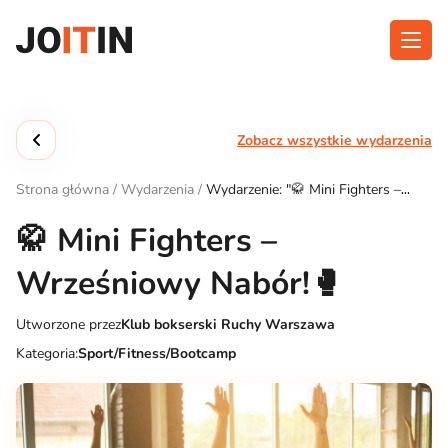
Przejdź
do
treści
O aplikacji
Kategorie
Zobacz wszystkie wydarzenia
Funkcjonalność
Wydarzenia
Strona główna
/
Wydarzenia
/
Wydarzenie: "🥋 Mini Fighters –
Blog
Wrześniowy Nabór!🥊"
🥋 Mini Fighters –
Kontakt
Wrześniowy Nabór!🥊
Utworzone przez
Klub bokserski Ruchy Warszawa
Pobierz aplikację:
Kategoria:
Sport/Fitness/Bootcamp