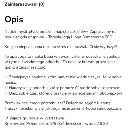
Zainteresowani (0)
Opis
Natłok myśli, płytki oddech i napięte ciało? 😬👀 Zapraszamy na
nowe zajęcia grupowe – Terapia Jogą i Joga Somatyczna 🧘🏻‍♀️
Kolejna nieprzespana noc, bo stres nie pozwala Ci się wyciszyć?
Terapia Jogą to nauka bycia w swoim ciele, w odzyskanie spokoju
w rytmie świadomego oddechu. To czas, w którym przestajesz
gonić, a zaczynasz czuć.
✨ Zmniejszysz napięcia, które nawet nie wiedziałeś_aś, że w sobie
nosisz.
✨ Nauczysz się oddechu, który pomoże Ci radzić sobie ze stresem
✨ Dasz sobie czas, którego brakuje w świecie zadań i obowiązków
Brzmi jak coś, czego potrzebujesz? Dołącz do zajęć z Justyną
Traczyk i przekonaj się, jak Joga może zmienić Twoje samopoczucie.
📍 Zajęcia grupowe w Warszawie:
Krakowskie Przedmieście 8/5 (Śródmieście) – wtorki 19:30