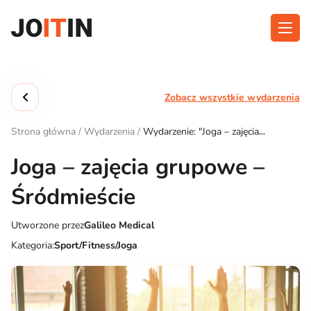
Przejdź
do
treści
O aplikacji
Kategorie
Zobacz wszystkie wydarzenia
Funkcjonalność
Wydarzenia
Strona główna
/
Wydarzenia
/
Wydarzenie: "Joga – zajęcia
Blog
grupowe – Śródmieście"
Joga – zajęcia grupowe –
Kontakt
Śródmieście
Utworzone przez
Galileo Medical
Pobierz aplikację:
Kategoria:
Sport/Fitness/Joga