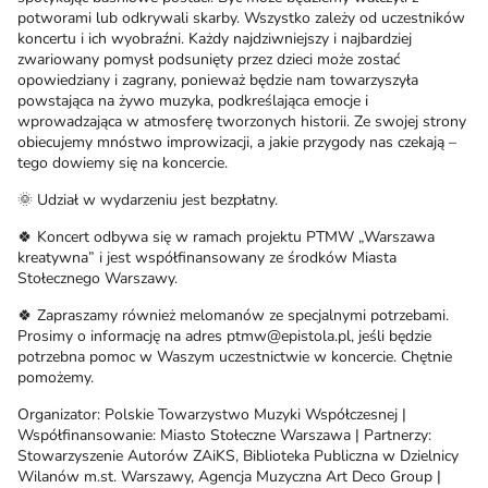
potworami lub odkrywali skarby. Wszystko zależy od uczestników
koncertu i ich wyobraźni. Każdy najdziwniejszy i najbardziej
zwariowany pomysł podsunięty przez dzieci może zostać
opowiedziany i zagrany, ponieważ będzie nam towarzyszyła
powstająca na żywo muzyka, podkreślająca emocje i
wprowadzająca w atmosferę tworzonych historii. Ze swojej strony
obiecujemy mnóstwo improwizacji, a jakie przygody nas czekają –
tego dowiemy się na koncercie.
🌞 Udział w wydarzeniu jest bezpłatny.
🍀 Koncert odbywa się w ramach projektu PTMW „Warszawa
kreatywna” i jest współfinansowany ze środków Miasta
Stołecznego Warszawy.
🍀 Zapraszamy również melomanów ze specjalnymi potrzebami.
Prosimy o informację na adres ptmw@epistola.pl, jeśli będzie
potrzebna pomoc w Waszym uczestnictwie w koncercie. Chętnie
pomożemy.
Organizator: Polskie Towarzystwo Muzyki Współczesnej |
Współfinansowanie: Miasto Stołeczne Warszawa | Partnerzy:
Stowarzyszenie Autorów ZAiKS, Biblioteka Publiczna w Dzielnicy
Wilanów m.st. Warszawy, Agencja Muzyczna Art Deco Group |