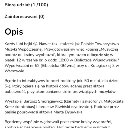
Biorą udział (1 /100)
Zainteresowani (0)
Opis
Każdy lubi bajki 🙂. Nawet taki stulatek jak Polskie Towarzystwo
Muzyki Współczesnej. Przygotowaliśmy więc kolejną „Muzyczną
podróż do krainy wyobraźni”, która tym razem odbędzie się w
piątek 12 września br. o godz. 18:00 w Bibliotece Wilanowskiej /
Wypożyczalni nr 52 (Biblioteka Główna) przy ul. Kolegiackiej 3 w
Warszawie.
Będzie to interaktywny koncert rodzinny (ok. 50 minut, dla dzieci
5+), który opiera się na historii opowiadanej przez aktora i
publiczność, przy akompaniamencie improwizujących muzyków.
Wystąpią: Bartosz Smorągiewicz (klarnety i saksofony), Małgorzata
Kołcz (kontrabas) i Jarosław Siwiński (syntezator). Podróże przez
baśnie poprowadzi aktorka Marta Dylewska.
Będziemy wspólnie wędrowali przez różne krainy wyobraźni,
spotykając baśniowe postaci. Być może będziemy walczyli z