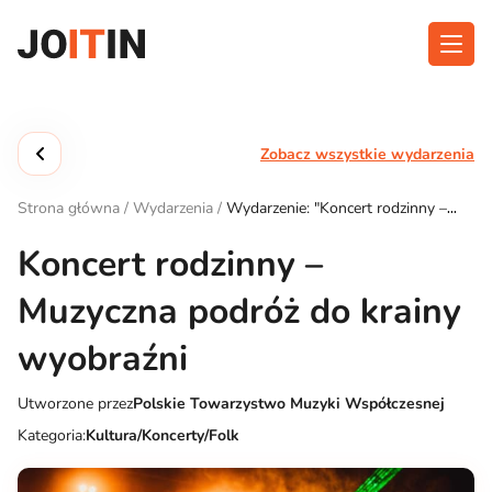
Przejdź
do
treści
O aplikacji
Kategorie
Zobacz wszystkie wydarzenia
Funkcjonalność
Wydarzenia
Strona główna
/
Wydarzenia
/
Wydarzenie: "Koncert rodzinny –
Blog
Muzyczna podróż do krainy wyobraźni"
Koncert rodzinny –
Kontakt
Muzyczna podróż do krainy
wyobraźni
Pobierz aplikację:
Utworzone przez
Polskie Towarzystwo Muzyki Współczesnej
Kategoria:
Kultura/Koncerty/Folk