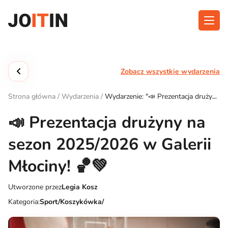
Przejdź
do
treści
O aplikacji
Kategorie
Zobacz wszystkie wydarzenia
Funkcjonalność
Wydarzenia
Strona główna
/
Wydarzenia
/
Wydarzenie: "📣 Prezentacja drużyny
Blog
na sezon 2025/2026 w Galerii Młociny! 🏀💚"
📣 Prezentacja drużyny na
Kontakt
sezon 2025/2026 w Galerii
Młociny! 🏀💚
Pobierz aplikację:
Utworzone przez
Legia Kosz
Kategoria:
Sport/Koszykówka/