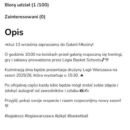
Biorą udział (1 /100)
Zainteresowani (0)
Opis
📣Już 13 września zapraszamy do Galerii Młociny!
O godzinie 10:00 na boiskach przed galerią rozpoczną się treningi,
gry i zabawy prowadzone przez Legia Basket Schools🏀💚
Kulminacją dnia będzie prezentacja drużyny Legii Warszawa na
sezon 2025/26, która wystartuje o 15:30. 🔥
Po oficjalnej części każdy kibic będzie mógł zrobić sobie zdjęcie i
zdobyć autograf od zawodników i sztabu 📸✍️
Przyjdź, pokaż swoje wsparcie i razem rozpocznijmy nowy sezon!
💚
#legiakosz #legiawarszawa #plkpl #basketball