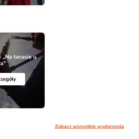
 „Na tarasie u
ra”
czegóły
Zobacz wszystkie wydarzenia