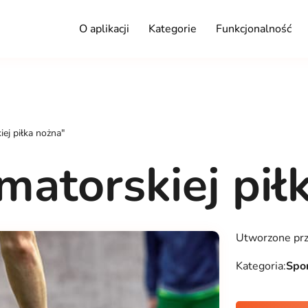
O aplikacji
Kategorie
Funkcjonalność
ej piłka nożna"
atorskiej pił
Utworzone pr
Kategoria:
Spor