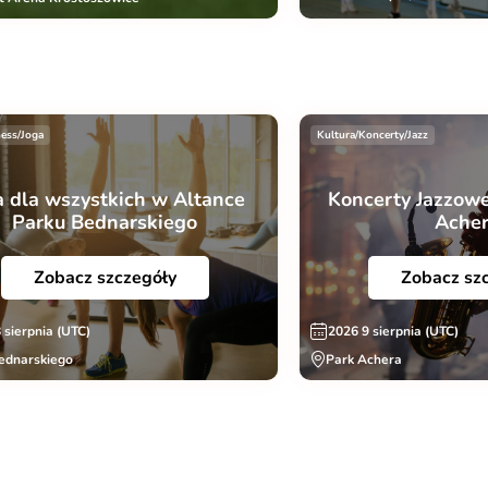
ness/Joga
Kultura/Koncerty/Jazz
a dla wszystkich w Altance
Koncerty Jazzowe
Parku Bednarskiego
Ache
Zobacz szczegóły
Zobacz sz
 sierpnia (UTC)
2026 9 sierpnia (UTC)
ednarskiego
Park Achera