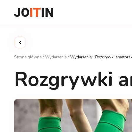
Przejdź
do
treści
Strona główna
/
Wydarzenia
/
Wydarzenie: "Rozgrywki amatorski
Rozgrywki am