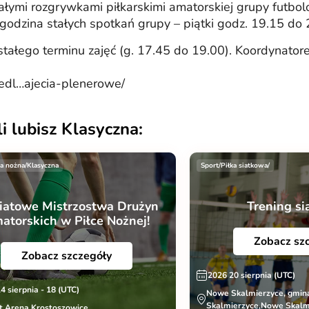
ymi rozgrywkami piłkarskimi amatorskiej grupy futbolo
odzina stałych spotkań grupy – piątki godz. 19.15 do 
ego terminu zajęć (g. 17.45 do 19.00). Koordynatorem 
siedl…ajecia-plenerowe/
i lubisz Klasyczna:
ka nożna/Klasyczna
Sport/Piłka siatkowa/
iatowe Mistrzostwa Drużyn
Trening si
atorskich w Piłce Nożnej!
Zobacz sz
Zobacz szczegóły
2026 20 sierpnia (UTC)
4 sierpnia - 18 (UTC)
Nowe Skalmierzyce, gmi
Skalmierzyce,Nowe Skalmi
t Arena Krostoszowice