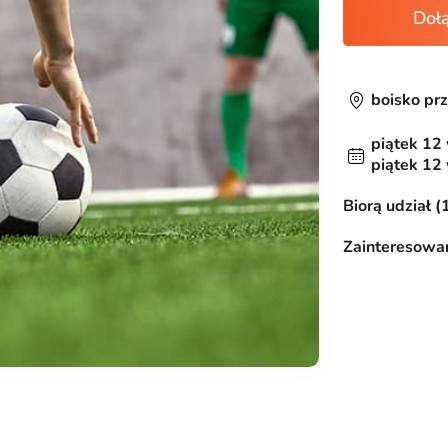
Doł
boisko pr
piątek 12
piątek 12
Biorą udział (
Zainteresowan