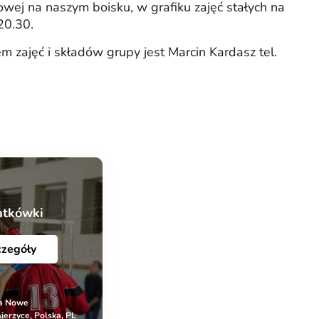
wej na naszym boisku, w grafiku zajęć stałych na
20.30.
zajęć i składów grupy jest Marcin Kardasz tel.
atkówki
czegóły
na Nowe
erzyce, Polska, PL