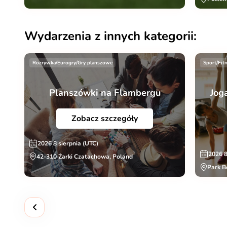
Wydarzenia z innych kategorii:
Rozrywka/Eurogry/Gry planszowe
Sport/Fit
Planszówki na Flambergu
Jog
Zobacz szczegóły
2026 8 sierpnia (UTC)
2026 8
42-310 Żarki Czatachowa, Poland
Park B