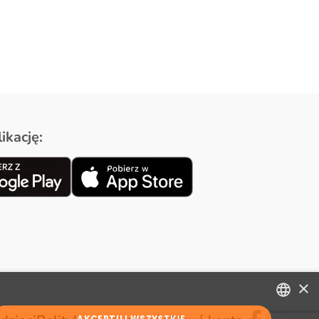
ikację:
×
AKCEPTUJ WSZYSTKIE