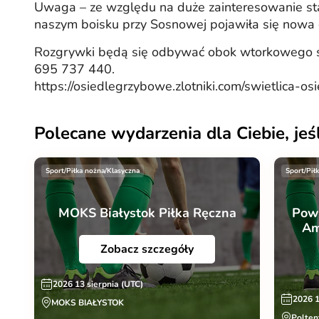
Uwaga – ze względu na duże zainteresowanie stał
naszym boisku przy Sosnowej pojawiła się nowa g
Rozgrywki będą się odbywać obok wtorkowego stał
695 737 440.
https://osiedlegrzybowe.zlotniki.com/swietlica-o
Polecane wydarzenia dla Ciebie, jeśl
Sport/Piłka nożna/Klasyczna
Sport/Pił
MOKS Białystok Piłka Ręczna
Pow
Am
Zobacz szczegóły
2026 13 sierpnia (UTC)
2026 1
MOKS BIAŁYSTOK
Polten