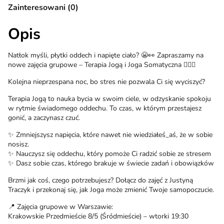
Zainteresowani (0)
Opis
Natłok myśli, płytki oddech i napięte ciało? 😬👀 Zapraszamy na
nowe zajęcia grupowe – Terapia Jogą i Joga Somatyczna 🧘🏻‍♀️
Kolejna nieprzespana noc, bo stres nie pozwala Ci się wyciszyć?
Terapia Jogą to nauka bycia w swoim ciele, w odzyskanie spokoju
w rytmie świadomego oddechu. To czas, w którym przestajesz
gonić, a zaczynasz czuć.
✨ Zmniejszysz napięcia, które nawet nie wiedziałeś_aś, że w sobie
nosisz.
✨ Nauczysz się oddechu, który pomoże Ci radzić sobie ze stresem
✨ Dasz sobie czas, którego brakuje w świecie zadań i obowiązków
Brzmi jak coś, czego potrzebujesz? Dołącz do zajęć z Justyną
Traczyk i przekonaj się, jak Joga może zmienić Twoje samopoczucie.
📍 Zajęcia grupowe w Warszawie:
Krakowskie Przedmieście 8/5 (Śródmieście) – wtorki 19:30