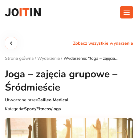
Przejdź
do
treści
O aplikacji
Kategorie
Zobacz wszystkie wydarzenia
Funkcjonalność
Wydarzenia
Strona główna
/
Wydarzenia
/
Wydarzenie: "Joga – zajęcia
Blog
grupowe – Śródmieście"
Joga – zajęcia grupowe –
Kontakt
Śródmieście
Utworzone przez
Galileo Medical
Pobierz aplikację:
Kategoria:
Sport/Fitness/Joga