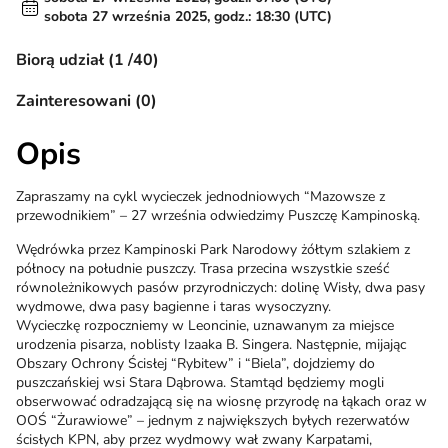
sobota 27 września 2025, godz.: 18:30 (UTC)
Biorą udział (1 /40)
Zainteresowani (0)
Opis
Zapraszamy na cykl wycieczek jednodniowych “Mazowsze z
przewodnikiem” – 27 września odwiedzimy Puszczę Kampinoską.
Wędrówka przez Kampinoski Park Narodowy żółtym szlakiem z
północy na południe puszczy. Trasa przecina wszystkie sześć
równoleżnikowych pasów przyrodniczych: dolinę Wisły, dwa pasy
wydmowe, dwa pasy bagienne i taras wysoczyzny.
Wycieczkę rozpoczniemy w Leoncinie, uznawanym za miejsce
urodzenia pisarza, noblisty Izaaka B. Singera. Następnie, mijając
Obszary Ochrony Ścisłej “Rybitew” i “Biela”, dojdziemy do
puszczańskiej wsi Stara Dąbrowa. Stamtąd będziemy mogli
obserwować odradzającą się na wiosnę przyrodę na łąkach oraz w
OOŚ “Żurawiowe” – jednym z największych byłych rezerwatów
ścisłych KPN, aby przez wydmowy wał zwany Karpatami,