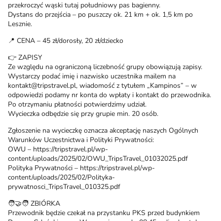
przekroczyć wąski tutaj południowy pas bagienny.
Dystans do przejścia – po puszczy ok. 21 km + ok. 1,5 km po
Lesznie.
📍 CENA – 45 zł/dorosły, 20 zł/dziecko
👉 ZAPISY
Ze względu na ograniczoną liczebność grupy obowiązują zapisy.
Wystarczy podać imię i nazwisko uczestnika mailem na
kontakt@tripstravel.pl, wiadomość z tytułem „Kampinos” – w
odpowiedzi podamy nr konta do wpłaty i kontakt do przewodnika.
Po otrzymaniu płatności potwierdzimy udział.
Wycieczka odbędzie się przy grupie min. 20 osób.
Zgłoszenie na wycieczkę oznacza akceptację naszych Ogólnych
Warunków Uczestnictwa i Polityki Prywatności:
OWU – https://tripstravel.pl/wp-
content/uploads/2025/02/OWU_TripsTravel_01032025.pdf
Polityka Prywatności – https://tripstravel.pl/wp-
content/uploads/2025/02/Polityka-
prywatnosci_TripsTravel_010325.pdf
🧑‍🤝‍🧑 ZBIÓRKA
Przewodnik będzie czekał na przystanku PKS przed budynkiem