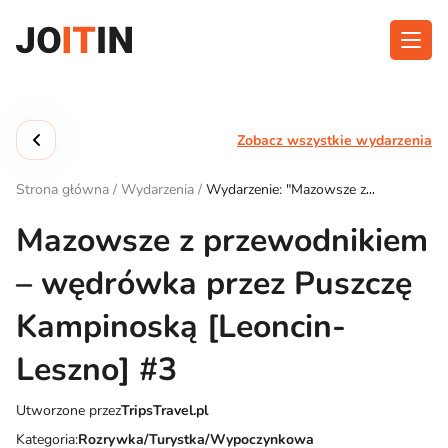
Przejdź
do
treści
O aplikacji
Kategorie
Zobacz wszystkie wydarzenia
Funkcjonalność
Wydarzenia
Strona główna
/
Wydarzenia
/
Wydarzenie: "Mazowsze z
Blog
przewodnikiem – wędrówka przez Puszczę Kampinoską [Leoncin-
Leszno] #3"
Mazowsze z przewodnikiem
Kontakt
– wędrówka przez Puszczę
Kampinoską [Leoncin-
Pobierz aplikację:
Leszno] #3
Utworzone przez
TripsTravel.pl
Kategoria:
Rozrywka/Turystka/Wypoczynkowa