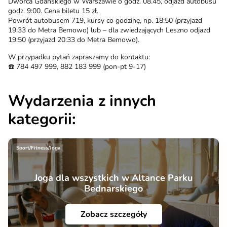
Dworca Gdańskiego w Warszawie o godz. 08.45, odjazd autobusu
godz. 9:00. Cena biletu 15 zł.
Powrót autobusem 719, kursy co godzinę, np. 18:50 (przyjazd
19:33 do Metra Bemowo) lub – dla zwiedzających Leszno odjazd
19:50 (przyjazd 20:33 do Metra Bemowo).
W przypadku pytań zapraszamy do kontaktu:
☎️ 784 497 999, 882 183 999 (pon-pt 9-17)
Wydarzenia z innych
kategorii:
Sport/Fitness/Joga
Joga dla wszystkich w Altance Parku
Bednarskiego
Zobacz szczegóły