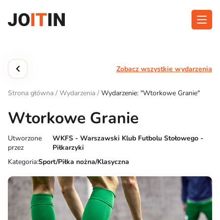
Przejdź
do
treści
O aplikacji
Kategorie
Zobacz wszystkie wydarzenia
Funkcjonalność
Wydarzenia
Strona główna
/
Wydarzenia
/
Wydarzenie: "Wtorkowe Granie"
Blog
Wtorkowe Granie
Kontakt
Utworzone
WKFS - Warszawski Klub Futbolu Stołowego -
przez
Piłkarzyki
Pobierz aplikację:
Kategoria:
Sport/Piłka nożna/Klasyczna