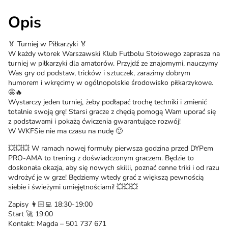
Opis
🏅 Turniej w Piłkarzyki 🏅
W każdy wtorek Warszawski Klub Futbolu Stołowego zaprasza na
turniej w piłkarzyki dla amatorów. Przyjdź ze znajomymi, nauczymy
Was gry od podstaw, tricków i sztuczek, zarazimy dobrym
humorem i wkręcimy w ogólnopolskie środowisko piłkarzykowe.
🤩🔥
Wystarczy jeden turniej, żeby podłapać trochę techniki i zmienić
totalnie swoją grę! Starsi gracze z chęcią pomogą Wam uporać się
z podstawami i pokażą ćwiczenia gwarantujące rozwój!
W WKFSie nie ma czasu na nudę 🙂
💥💥💥 W ramach nowej formuły pierwsza godzina przed DYPem
PRO-AMA to trening z doświadczonym graczem. Będzie to
doskonała okazja, aby się nowych skilli, poznać cenne triki i od razu
wdrożyć je w grze! Będziemy wtedy grać z większą pewnością
siebie i świeżymi umiejętnościami! 💥💥💥
Zapisy 👩🏻‍💻 18:30-19:00
Start 🚀 19:00
Kontakt: Magda – 501 737 671