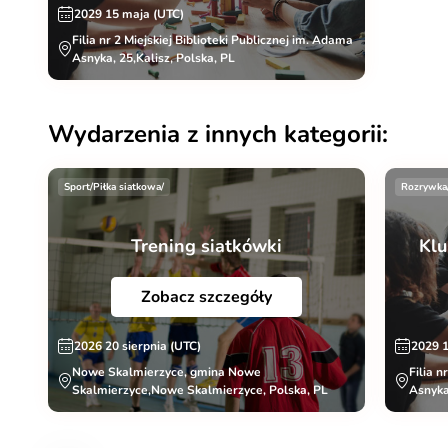
2029 15 maja (UTC)
Filia nr 2 Miejskiej Biblioteki Publicznej im. Adama
Asnyka, 25,Kalisz, Polska, PL
Wydarzenia z innych kategorii:
Sport/Piłka siatkowa/
Rozrywka
Trening siatkówki
Klu
Zobacz szczegóły
2026 20 sierpnia (UTC)
2029 
Nowe Skalmierzyce, gmina Nowe
Filia n
Skalmierzyce,Nowe Skalmierzyce, Polska, PL
Asnyka