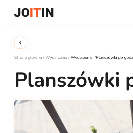
Przejdź
do
treści
Strona główna
/
Wydarzenia
/
Wydarzenie: "Planszówki po godz
Planszówki 