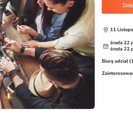
Doł
11 Listop
środa 22 
środa 22 
Biorą udział (
Zainteresowan