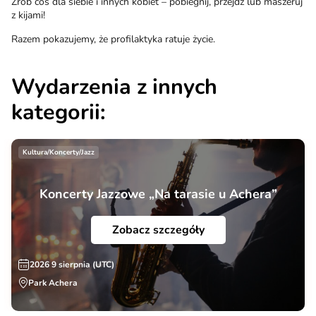
Zrób coś dla siebie i innych kobiet – pobiegnij, przejdź lub maszeruj
z kijami!
Razem pokazujemy, że profilaktyka ratuje życie.
Wydarzenia z innych
kategorii:
Kultura/Koncerty/Jazz
Koncerty Jazzowe „Na tarasie u Achera”
Zobacz szczegóły
2026 9 sierpnia (UTC)
Park Achera