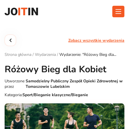
Przejdź
do
treści
O aplikacji
Kategorie
Zobacz wszystkie wydarzenia
Funkcjonalność
Wydarzenia
Strona główna
/
Wydarzenia
/
Wydarzenie: "Różowy Bieg dla
Blog
Kobiet"
Różowy Bieg dla Kobiet
Kontakt
Utworzone
Samodzielny Publiczny Zespół Opieki Zdrowotnej w
przez
Tomaszowie Lubelskim
Pobierz aplikację:
Kategoria:
Sport/Bieganie klasyczne/Bieganie