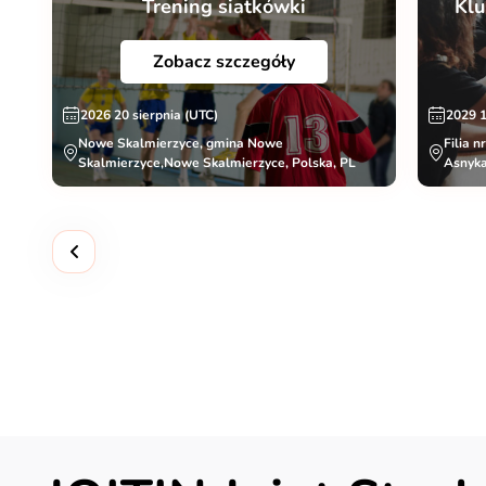
Trening siatkówki
Klu
Zobacz szczegóły
2026 20 sierpnia (UTC)
2029 
Nowe Skalmierzyce, gmina Nowe
Filia n
Skalmierzyce,Nowe Skalmierzyce, Polska, PL
Asnyka