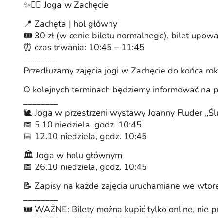
✨🧘‍♀️ Joga w Zachęcie
📍 Zachęta | hol główny
🎟️ 30 zł (w cenie biletu normalnego), bilet up
⏰ czas trwania: 10:45 – 11:45
________
Przedłużamy zajęcia jogi w Zachęcie do końca ro
O kolejnych terminach będziemy informować na p
________
🐌 Joga w przestrzeni wystawy Joanny Fluder „Śl
📅 5.10 niedziela, godz. 10:45
📅 12.10 niedziela, godz. 10:45
🏛️ Joga w holu głównym
📅 26.10 niedziela, godz. 10:45
📝 Zapisy na każde zajęcia uruchamiane we wtorek
________
🎟️ WAŻNE: Bilety można kupić tylko online, nie p