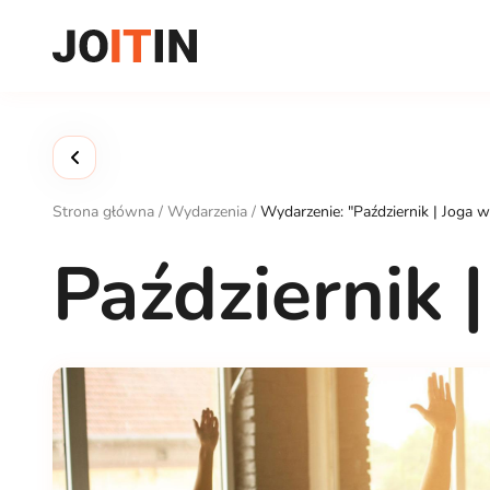
Przejdź
do
treści
Strona główna
/
Wydarzenia
/
Wydarzenie: "Październik | Joga w
Październik 