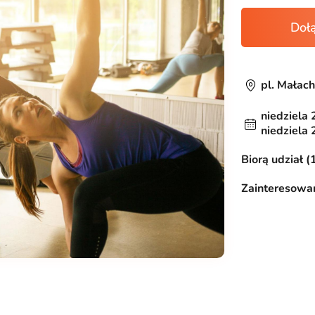
Doł
pl. Małac
niedziela 
niedziela 
Biorą udział (
Zainteresowan