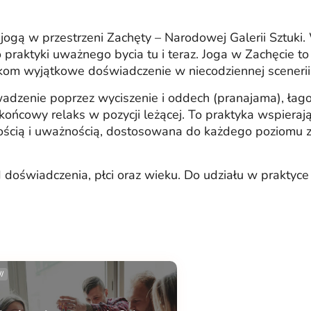
ogą w przestrzeni Zachęty – Narodowej Galerii Sztuki.
praktyki uważnego bycia tu i teraz. Joga w Zachęcie to
ikom wyjątkowe doświadczenie w niecodziennej scenerii
dzenie poprzez wyciszenie i oddech (pranajama), łagod
ońcowy relaks w pozycji leżącej. To praktyka wspiera
ością i uważnością, dostosowana do każdego poziomu za
d doświadczenia, płci oraz wieku. Do udziału w praktyc
//