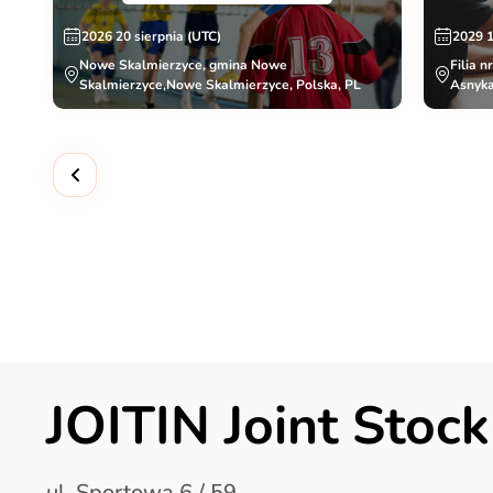
2026 20 sierpnia (UTC)
2029 
Nowe Skalmierzyce, gmina Nowe
Filia n
Skalmierzyce,Nowe Skalmierzyce, Polska, PL
Asnyka
JOITIN Joint Sto
ul. Sportowa 6 / 59,