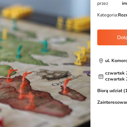
przez
im
Kategoria:
Roz
Doł
ul. Komor
czwartek 
czwartek 
Biorą udział (
Zainteresowan