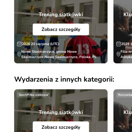
Trening siatkówki
Klu
Zobacz szczegóły
2026 20 sierpnia (UTC)
2029 
Nowe Skalmierzyce, gmina Nowe
Filia n
Skalmierzyce,Nowe Skalmierzyce, Polska, PL
Asnyka
Wydarzenia z innych kategorii:
Sport/Piłka siatkowa/
Rozrywka
Trening siatkówki
Klu
Zobacz szczegóły