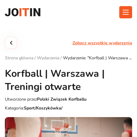
Przejdź
do
treści
O aplikacji
Kategorie
Zobacz wszystkie wydarzenia
Funkcjonalność
Wydarzenia
Strona główna
/
Wydarzenia
/
Wydarzenie: "Korfball | Warszawa |
Blog
Treningi otwarte"
Korfball | Warszawa |
Kontakt
Treningi otwarte
Utworzone przez
Polski Związek Korfballu
Pobierz aplikację:
Kategoria:
Sport/Koszykówka/