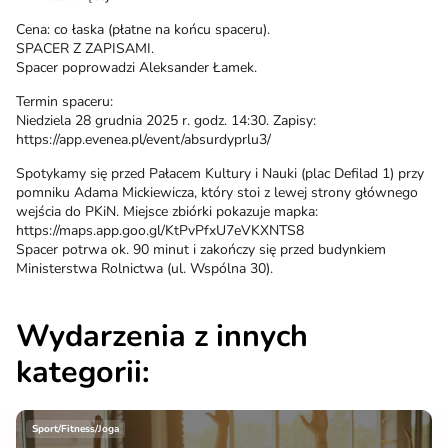
Cena: co łaska (płatne na końcu spaceru).
SPACER Z ZAPISAMI.
Spacer poprowadzi Aleksander Łamek.
Termin spaceru:
Niedziela 28 grudnia 2025 r. godz. 14:30. Zapisy:
https://app.evenea.pl/event/absurdyprlu3/
Spotykamy się przed Pałacem Kultury i Nauki (plac Defilad 1) przy
pomniku Adama Mickiewicza, który stoi z lewej strony głównego
wejścia do PKiN. Miejsce zbiórki pokazuje mapka:
https://maps.app.goo.gl/KtPvPfxU7eVKXNTS8
Spacer potrwa ok. 90 minut i zakończy się przed budynkiem
Ministerstwa Rolnictwa (ul. Wspólna 30).
Wydarzenia z innych
kategorii:
Sport/Fitness/Joga