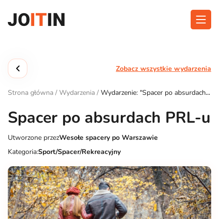
Przejdź
do
treści
O aplikacji
Kategorie
Zobacz wszystkie wydarzenia
Funkcjonalność
Wydarzenia
Strona główna
/
Wydarzenia
/
Wydarzenie: "Spacer po absurdach
Blog
PRL-u"
Spacer po absurdach PRL-u
Kontakt
Utworzone przez
Wesołe spacery po Warszawie
Kategoria:
Sport/Spacer/Rekreacyjny
Pobierz aplikację: