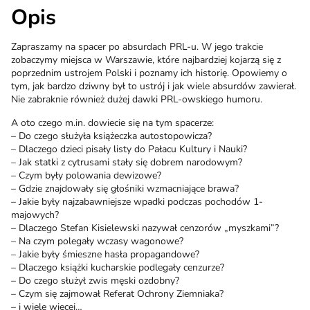
Opis
Zapraszamy na spacer po absurdach PRL-u. W jego trakcie
zobaczymy miejsca w Warszawie, które najbardziej kojarzą się z
poprzednim ustrojem Polski i poznamy ich historię. Opowiemy o
tym, jak bardzo dziwny był to ustrój i jak wiele absurdów zawierał.
Nie zabraknie również dużej dawki PRL-owskiego humoru.
A oto czego m.in. dowiecie się na tym spacerze:
– Do czego służyła książeczka autostopowicza?
– Dlaczego dzieci pisały listy do Pałacu Kultury i Nauki?
– Jak statki z cytrusami stały się dobrem narodowym?
– Czym były polowania dewizowe?
– Gdzie znajdowały się głośniki wzmacniające brawa?
– Jakie były najzabawniejsze wpadki podczas pochodów 1-
majowych?
– Dlaczego Stefan Kisielewski nazywał cenzorów „myszkami”?
– Na czym polegały wczasy wagonowe?
– Jakie były śmieszne hasła propagandowe?
– Dlaczego książki kucharskie podlegały cenzurze?
– Do czego służył zwis męski ozdobny?
– Czym się zajmował Referat Ochrony Ziemniaka?
– i wiele więcej…