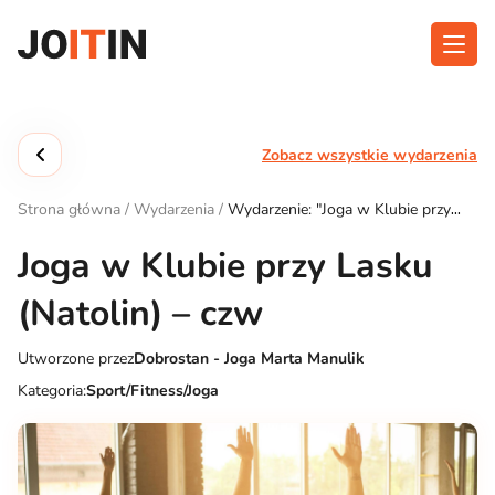
Przejdź
do
treści
O aplikacji
Kategorie
Zobacz wszystkie wydarzenia
Funkcjonalność
Wydarzenia
Strona główna
/
Wydarzenia
/
Wydarzenie: "Joga w Klubie przy
Blog
Lasku (Natolin) – czw"
Joga w Klubie przy Lasku
Kontakt
(Natolin) – czw
Utworzone przez
Dobrostan - Joga Marta Manulik
Pobierz aplikację:
Kategoria:
Sport/Fitness/Joga