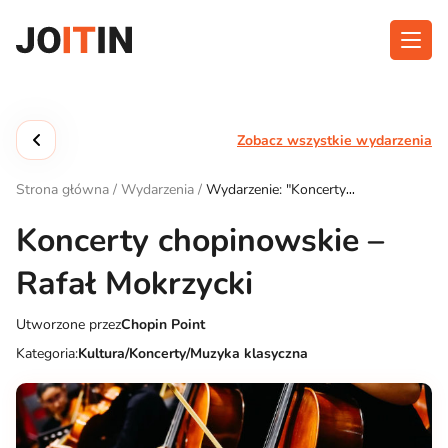
Przejdź
do
treści
O aplikacji
Kategorie
Zobacz wszystkie wydarzenia
Funkcjonalność
Wydarzenia
Strona główna
/
Wydarzenia
/
Wydarzenie: "Koncerty
Blog
chopinowskie – Rafał Mokrzycki"
Koncerty chopinowskie –
Kontakt
Rafał Mokrzycki
Utworzone przez
Chopin Point
Pobierz aplikację:
Kategoria:
Kultura/Koncerty/Muzyka klasyczna