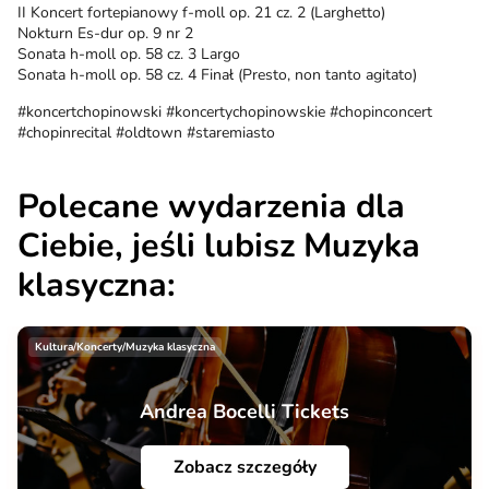
II Koncert fortepianowy f-moll op. 21 cz. 2 (Larghetto)
Nokturn Es-dur op. 9 nr 2
Sonata h-moll op. 58 cz. 3 Largo
Sonata h-moll op. 58 cz. 4 Finał (Presto, non tanto agitato)
#koncertchopinowski #koncertychopinowskie #chopinconcert
#chopinrecital #oldtown #staremiasto
Polecane wydarzenia dla
Ciebie, jeśli lubisz Muzyka
klasyczna:
Kultura/Koncerty/Muzyka klasyczna
Andrea Bocelli Tickets
Zobacz szczegóły