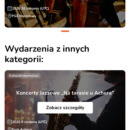
2026 16 sierpnia (UTC)
PGE Narodowy
Wydarzenia z innych
kategorii:
Kultura/Koncerty/Jazz
Koncerty Jazzowe „Na tarasie u Achera”
Zobacz szczegóły
2026 9 sierpnia (UTC)
Park Achera