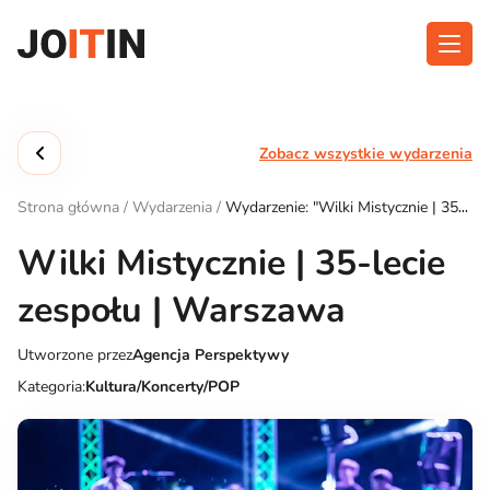
Przejdź
do
treści
O aplikacji
Kategorie
Zobacz wszystkie wydarzenia
Funkcjonalność
Wydarzenia
Strona główna
/
Wydarzenia
/
Wydarzenie: "Wilki Mistycznie | 35-
Blog
lecie zespołu | Warszawa"
Wilki Mistycznie | 35-lecie
Kontakt
zespołu | Warszawa
Utworzone przez
Agencja Perspektywy
Pobierz aplikację:
Kategoria:
Kultura/Koncerty/POP