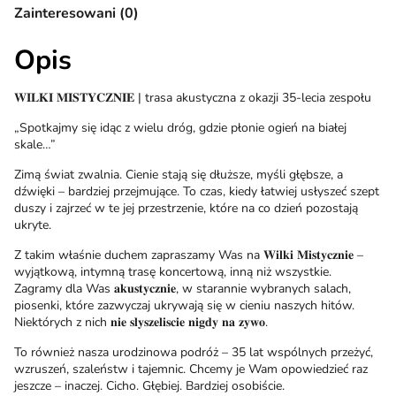
Zainteresowani (0)
Opis
𝐖𝐈𝐋𝐊𝐈 𝐌𝐈𝐒𝐓𝐘𝐂𝐙𝐍𝐈𝐄 | trasa akustyczna z okazji 35-lecia zespołu
„Spotkajmy się idąc z wielu dróg, gdzie płonie ogień na białej
skale…”
Zimą świat zwalnia. Cienie stają się dłuższe, myśli głębsze, a
dźwięki – bardziej przejmujące. To czas, kiedy łatwiej usłyszeć szept
duszy i zajrzeć w te jej przestrzenie, które na co dzień pozostają
ukryte.
Z takim właśnie duchem zapraszamy Was na 𝐖𝐢𝐥𝐤𝐢 𝐌𝐢𝐬𝐭𝐲𝐜𝐳𝐧𝐢𝐞 –
wyjątkową, intymną trasę koncertową, inną niż wszystkie.
Zagramy dla Was 𝐚𝐤𝐮𝐬𝐭𝐲𝐜𝐳𝐧𝐢𝐞, w starannie wybranych salach,
piosenki, które zazwyczaj ukrywają się w cieniu naszych hitów.
Niektórych z nich 𝐧𝐢𝐞 𝐬𝐥𝐲𝐬𝐳𝐞𝐥𝐢𝐬𝐜𝐢𝐞 𝐧𝐢𝐠𝐝𝐲 𝐧𝐚 𝐳𝐲𝐰𝐨.
To również nasza urodzinowa podróż – 35 lat wspólnych przeżyć,
wzruszeń, szaleństw i tajemnic. Chcemy je Wam opowiedzieć raz
jeszcze – inaczej. Cicho. Głębiej. Bardziej osobiście.