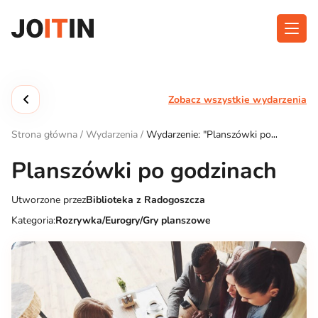
Przejdź
do
treści
O aplikacji
Kategorie
Zobacz wszystkie wydarzenia
Funkcjonalność
Wydarzenia
Strona główna
/
Wydarzenia
/
Wydarzenie: "Planszówki po
Blog
godzinach"
Planszówki po godzinach
Kontakt
Utworzone przez
Biblioteka z Radogoszcza
Kategoria:
Rozrywka/Eurogry/Gry planszowe
Pobierz aplikację: