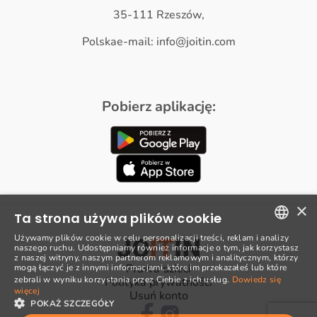
35-111 Rzeszów,
Polskae-mail: info@joitin.com
Pobierz aplikację:
×
Ta strona używa plików cookie
Używamy plików cookie w celu personalizacji treści, reklam i analizy
naszego ruchu. Udostępniamy również informacje o tym, jak korzystasz
POLISH
z naszej witryny, naszym partnerom reklamowym i analitycznym, którzy
Prawa dzieci
mogą łączyć je z innymi informacjami, które im przekazałeś lub które
ENGLISH
zebrali w wyniku korzystania przez Ciebie z ich usług.
Dowiedz się
Polityka prywatności
więcej
Usuń konto
POKAŻ SZCZEGÓŁY