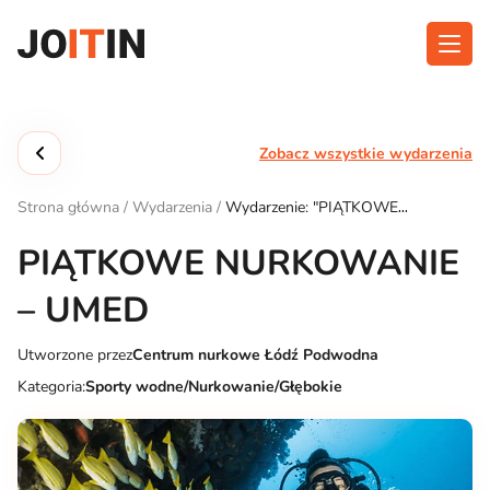
Przejdź
do
treści
O aplikacji
Kategorie
Zobacz wszystkie wydarzenia
Funkcjonalność
Wydarzenia
Strona główna
/
Wydarzenia
/
Wydarzenie: "PIĄTKOWE
Blog
NURKOWANIE – UMED"
PIĄTKOWE NURKOWANIE
Kontakt
– UMED
Utworzone przez
Centrum nurkowe Łódź Podwodna
Pobierz aplikację:
Kategoria:
Sporty wodne/Nurkowanie/Głębokie