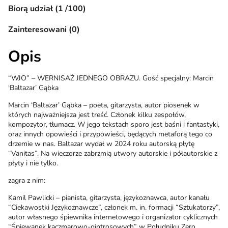
Biorą udział (1 /100)
Zainteresowani (0)
Opis
“WJO” – WERNISAŻ JEDNEGO OBRAZU. Gość specjalny: Marcin
‘Baltazar’ Gąbka
Marcin ‘Baltazar’ Gąbka – poeta, gitarzysta, autor piosenek w
których najważniejsza jest treść. Członek kilku zespołów,
kompozytor, tłumacz. W jego tekstach sporo jest baśni i fantastyki,
oraz innych opowieści i przypowieści, będących metaforą tego co
drzemie w nas. Baltazar wydał w 2024 roku autorską płytę
“Vanitas”. Na wieczorze zabrzmią utwory autorskie i półautorskie z
płyty i nie tylko.
zagra z nim:
Kamil Pawlicki – pianista, gitarzysta, językoznawca, autor kanału
“Ciekawostki Językoznawcze”, członek m. in. formacji “Sztukatorzy”,
autor własnego śpiewnika internetowego i organizator cyklicznych
“Śpiewanek kaczmarowo-gintrosowych” w Południku Zero.