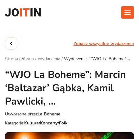
Przejdź
do
treści
O aplikacji
Kategorie
Zobacz wszystkie wydarzenia
Funkcjonalność
Wydarzenia
Strona główna
/
Wydarzenia
/
Wydarzenie: "“WJO La Boheme”:
Blog
Marcin ‘Baltazar’ Gąbka, Kamil Pawlicki, …"
“WJO La Boheme”: Marcin
Kontakt
‘Baltazar’ Gąbka, Kamil
Pawlicki, …
Pobierz aplikację:
Utworzone przez
La Boheme
Kategoria:
Kultura/Koncerty/Folk