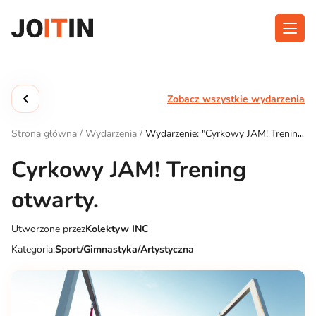
Przejdź
do
treści
O aplikacji
Kategorie
Zobacz wszystkie wydarzenia
Funkcjonalność
Wydarzenia
Strona główna
/
Wydarzenia
/
Wydarzenie: "Cyrkowy JAM! Trening
Blog
otwarty."
Cyrkowy JAM! Trening
Kontakt
otwarty.
Utworzone przez
Kolektyw INC
Pobierz aplikację:
Kategoria:
Sport/Gimnastyka/Artystyczna