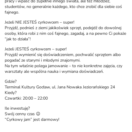
pracy i wpaść do zupełnie innego świata, ale też młodzież,
studentów, no generalnie każdego, kto chce zrobić dla siebie coś
fajnego.
Jeżeli NIE JESTEŚ cyrkowcem – super!
Przyjdź, podnieś z ziemi jakikolwiek sprzęt, podejdź do dowolnej
osoby, która robi z nim coś fajnego, zagadaj, a na pewno Ci pokaże
“jak to działa”!
Jeżeli JESTEŚ cyrkowcem – super!
Przyjdź wymienić się doświadczeniem, pochwalić sprzętem albo
pogadać ze starymi i młodymi znajomymi.
Na tym właśnie polega jamowanie – to nie konkretne zajęcia, czy
warsztaty ale wspólna nauka i wymiana doświadczeń.
Gdzie?
Terminal Kultury Gocław, ul. Jana Nowaka Jeziorańskiego 24
Kiedy?
Czwartki: 20:00 – 22:00
Ile inwestuję?
Swój cenny czas 😉
“Cyrkowy jam” jest darmowy!