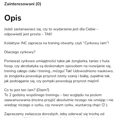
Zainteresowani (0)
Opis
Jeżeli zastanawiasz się, czy to wydarzenie jest dla Ciebie –
odpowiedź jest prosta – TAK!
Kolektyw INC zaprasza na trening otwarty, czyli “Cyrkowy Jam”!
Dlaczego cyrkowy?
Ponieważ cyrkowe umiejętności takie jak żonglerka, taniec z hula
hoop, czy akrobatyka są doskonałym sposobem na rozwijanie się,
trening całego ciała i trening…mózgu! Tak! Udowodniono naukowo,
że żonglerka powoduje przyrost istoty szarej i białej, zupełnie tak,
jak podciąganie się, czy pompki powodują przyrost mięśni!
Co to jest ten Jam? (Dżem?)
To 2 godziny wspólnego treningu – bez względu na poziom
zaawansowania (można przyjść absolutnie niczego nie umiejąc i nie
wiedząc niczego o cyrku, czy nowym cyrku, wystarczą chęci 🙂 ).
Zapraszamy zwłaszcza dorosłych, żeby oderwać się trochę od