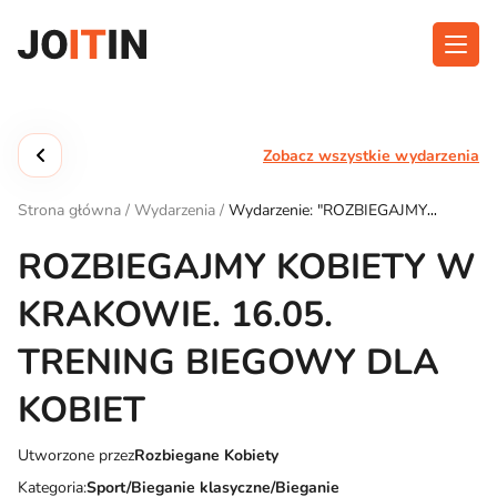
Przejdź
do
treści
O aplikacji
Kategorie
Zobacz wszystkie wydarzenia
Funkcjonalność
Wydarzenia
Strona główna
/
Wydarzenia
/
Wydarzenie: "ROZBIEGAJMY
Blog
KOBIETY W KRAKOWIE. 16.05. TRENING BIEGOWY DLA
KOBIET"
ROZBIEGAJMY KOBIETY W
Kontakt
KRAKOWIE. 16.05.
TRENING BIEGOWY DLA
Pobierz aplikację:
KOBIET
Utworzone przez
Rozbiegane Kobiety
Kategoria:
Sport/Bieganie klasyczne/Bieganie