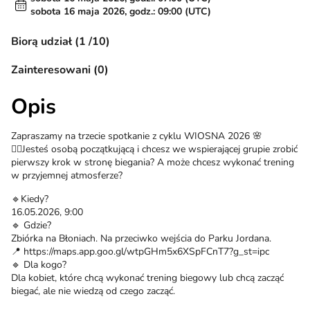
sobota 16 maja 2026, godz.: 09:00 (UTC)
Biorą udział (1 /10)
Zainteresowani (0)
Opis
Zapraszamy na trzecie spotkanie z cyklu WIOSNA 2026 🌸
🙋‍♀️Jesteś osobą początkującą i chcesz we wspierającej grupie zrobić
pierwszy krok w stronę biegania? A może chcesz wykonać trening
w przyjemnej atmosferze?
🔹Kiedy?
16.05.2026, 9:00
🔹 Gdzie?
Zbiórka na Błoniach. Na przeciwko wejścia do Parku Jordana.
📍 https://maps.app.goo.gl/wtpGHm5x6XSpFCnT7?g_st=ipc
🔹 Dla kogo?
Dla kobiet, które chcą wykonać trening biegowy lub chcą zacząć
biegać, ale nie wiedzą od czego zacząć.