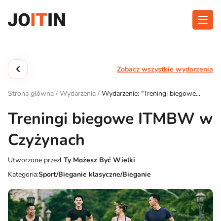
Przejdź
do
treści
O aplikacji
Kategorie
Zobacz wszystkie wydarzenia
Funkcjonalność
Wydarzenia
Strona główna
/
Wydarzenia
/
Wydarzenie: "Treningi biegowe
Blog
ITMBW w Czyżynach"
Treningi biegowe ITMBW w
Kontakt
Czyżynach
Utworzone przez
I Ty Możesz Być Wielki
Pobierz aplikację:
Kategoria:
Sport/Bieganie klasyczne/Bieganie