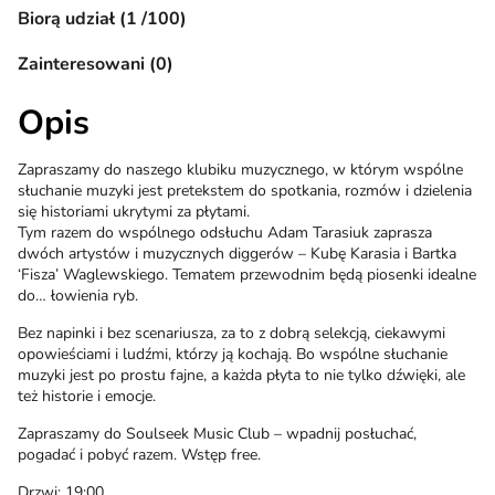
Biorą udział (1 /100)
Zainteresowani (0)
Opis
Zapraszamy do naszego klubiku muzycznego, w którym wspólne
słuchanie muzyki jest pretekstem do spotkania, rozmów i dzielenia
się historiami ukrytymi za płytami.
Tym razem do wspólnego odsłuchu Adam Tarasiuk zaprasza
dwóch artystów i muzycznych diggerów – Kubę Karasia i Bartka
‘Fisza’ Waglewskiego. Tematem przewodnim będą piosenki idealne
do… łowienia ryb.
Bez napinki i bez scenariusza, za to z dobrą selekcją, ciekawymi
opowieściami i ludźmi, którzy ją kochają. Bo wspólne słuchanie
muzyki jest po prostu fajne, a każda płyta to nie tylko dźwięki, ale
też historie i emocje.
Zapraszamy do Soulseek Music Club – wpadnij posłuchać,
pogadać i pobyć razem. Wstęp free.
Drzwi: 19:00