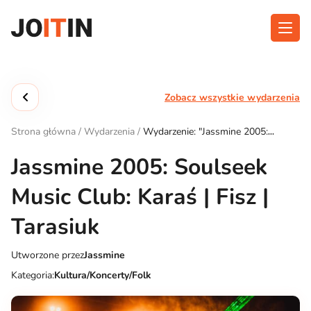
Przejdź
do
treści
O aplikacji
Kategorie
Zobacz wszystkie wydarzenia
Funkcjonalność
Wydarzenia
Strona główna
/
Wydarzenia
/
Wydarzenie: "Jassmine 2005:
Blog
Soulseek Music Club: Karaś | Fisz | Tarasiuk"
Jassmine 2005: Soulseek
Kontakt
Music Club: Karaś | Fisz |
Tarasiuk
Pobierz aplikację:
Utworzone przez
Jassmine
Kategoria:
Kultura/Koncerty/Folk