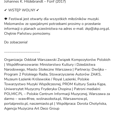
Johannes K. Hildebrandt – Fünf (2017)
✔ WSTĘP WOLNY ✔
🍁 Festiwal jest otwarty dla wszystkich miłośników muzyki.
Melomanów ze specjalnymi potrzebami prosimy o przesłanie
informacji o planach uczestnictwa na adres e-mail: zkp@zkp.org.pl.
Chętnie Państwu pomożemy.
Do zobaczenia!
____________________
Organizacja: Oddział Warszawski Związek Kompozytorów Polskich
| Współfinansowanie: Ministerstwo Kultury i Dziedzictwa
Narodowego, Miasto Stołeczne Warszawa | Partnerzy: Dwójka –
Program 2 Polskiego Radia, Stowarzyszenie Autorów ZAiKS,
Muzeum Łazienki Królewskie / Royal Lazienki, Polskie
Towarzystwo Muzyki Współczesnej, PROM Kultury Saska Kępa,
Uniwersytet Muzyczny Fryderyka Chopina | Patroni medialni:
POLMIC.PL – Polskie Centrum Informacji Muzycznej, Warszawa za
darmo – waw4free, wolnasobota.pl, Warsawnow.pl,
portalpresto.pl, naszemiasto.pl | Współpraca: Dorota Chotyńska,
Agencja Muzyczna Art Deco Group