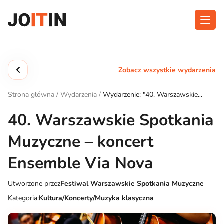
Przejdź
do
treści
O aplikacji
Kategorie
Zobacz wszystkie wydarzenia
Funkcjonalność
Wydarzenia
Strona główna
/
Wydarzenia
/
Wydarzenie: "40. Warszawskie
Blog
Spotkania Muzyczne – koncert Ensemble Via Nova"
40. Warszawskie Spotkania
Kontakt
Muzyczne – koncert
Ensemble Via Nova
Pobierz aplikację:
Utworzone przez
Festiwal Warszawskie Spotkania Muzyczne
Kategoria:
Kultura/Koncerty/Muzyka klasyczna