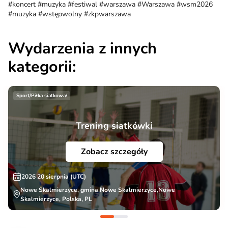
#koncert #muzyka #festiwal #warszawa #Warszawa #wsm2026
#muzyka #wstępwolny #zkpwarszawa
Wydarzenia z innych
kategorii:
Sport/Piłka siatkowa/
Trening siatkówki
Zobacz szczegóły
2026 20 sierpnia (UTC)
Nowe Skalmierzyce, gmina Nowe Skalmierzyce,Nowe
Skalmierzyce, Polska, PL