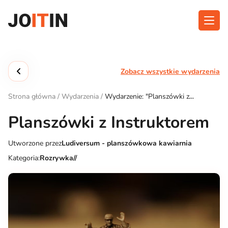
Przejdź
do
treści
O aplikacji
Kategorie
Zobacz wszystkie wydarzenia
Funkcjonalność
Wydarzenia
Strona główna
/
Wydarzenia
/
Wydarzenie: "Planszówki z
Blog
Instruktorem"
Planszówki z Instruktorem
Kontakt
Utworzone przez
Ludiversum - planszówkowa kawiarnia
Kategoria:
Rozrywka//
Pobierz aplikację: